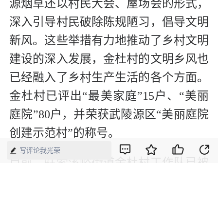
源烟草还以村民大会、屋场会的形式，
深入引导村民破除陈规陋习，倡导文明
新风。这些举措有力地推动了乡村文明
建设的深入发展，金杜村的文明乡风也
已经融入了乡村生产生活的各个方面。
金杜村已评出“最美家庭”15户、“美丽
庭院”80户，并荣获武陵源区“美丽庭院
创建示范村”的称号。
写评论我光荣
目前，驻索溪峪街道金杜村工作队已被
评为2023年度“第一轮乡村振兴驻村帮
扶先进集体”。下一步武陵源烟草将继
续深化帮扶，为金杜村的发展注入新的