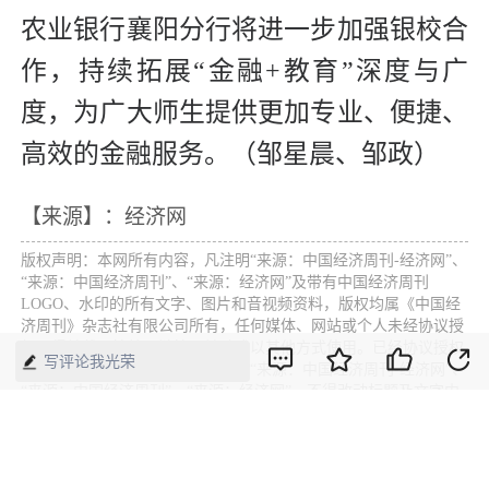
农业银行襄阳分行将进一步加强银校合
作，持续拓展“金融+教育”深度与广
度，为广大师生提供更加专业、便捷、
高效的金融服务。（邹星晨、邹政）
【来源】：经济网
版权声明：本网所有内容，凡注明“来源：中国经济周刊-经济网”、
“来源：中国经济周刊”、“来源：经济网”及带有中国经济周刊
LOGO、水印的所有文字、图片和音视频资料，版权均属《中国经
济周刊》杂志社有限公司所有，任何媒体、网站或个人未经协议授
权不得转载、摘编、链接、转贴或以其他方式使用。已经协议授权
写评论我光荣
的，在下载、转载使用时必须注明“来源：中国经济周刊-经济网”、
“来源：中国经济周刊”、“来源：经济网”，不得改动标题及文字内
容，违者将依法追究责任。 凡本网注明“来源：XXX（非中国经济
周刊或经济网）”的文/图等稿件，均转载自其它媒体，转载目的在
于传递更多信息，并不代表本网赞同其观点和对其真实性负责。如
其他媒体、网站或个人转载使用，请与著作权人联系，并自负法律