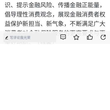
识、提示金融风险、传播金融正能量，
倡导理性消费观念，展现金融消费者权
益保护新担当、新气象，不断满足广大
消费者对金融保险服务的更高要求与更
写评论我光荣
美好期盼。（魏馨）
【来源】：经济网
版权声明：本网所有内容，凡注明“来源：中国经济周刊-经济网”、
“来源：中国经济周刊”、“来源：经济网”及带有中国经济周刊
LOGO、水印的所有文字、图片和音视频资料，版权均属《中国经
济周刊》杂志社有限公司所有，任何媒体、网站或个人未经协议授
权不得转载、摘编、链接、转贴或以其他方式使用。已经协议授权
的，在下载、转载使用时必须注明“来源：中国经济周刊-经济网”、
“来源：中国经济周刊”、“来源：经济网”，不得改动标题及文字内
容，违者将依法追究责任。 凡本网注明“来源：XXX（非中国经济
周刊或经济网）”的文/图等稿件，均转载自其它媒体，转载目的在