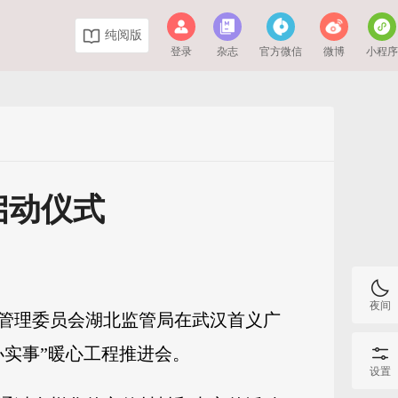
纯阅版
登录
杂志
官方微信
微博
小程
启动仪式
夜间
督管理委员会湖北监管局在武汉首义广
办实事”暖心工程推进会。
设置