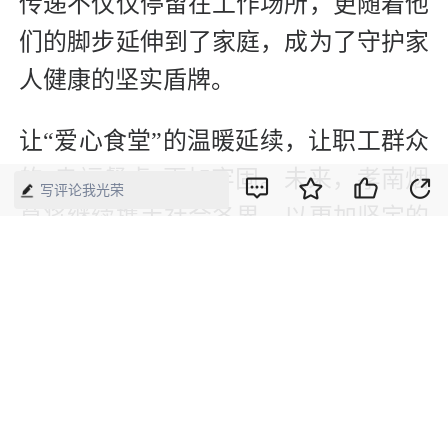
传递不仅仅停留在工作场所，更随着他
们的脚步延伸到了家庭，成为了守护家
人健康的坚实盾牌。
让“爱心食堂”的温暖延续，让职工群众
的“幸福餐桌”更加牢固。未来，孝南烟
写评论我光荣
草将继续携手社会各界，以更加坚定的
步伐，在关爱群众的道路上砥砺前行，
绘制出更多温馨和谐、幸福安康的美好
画卷。（李金洺）
【来源】：经济网
版权声明：本网所有内容，凡注明“来源：中国经济周刊-经济网”、