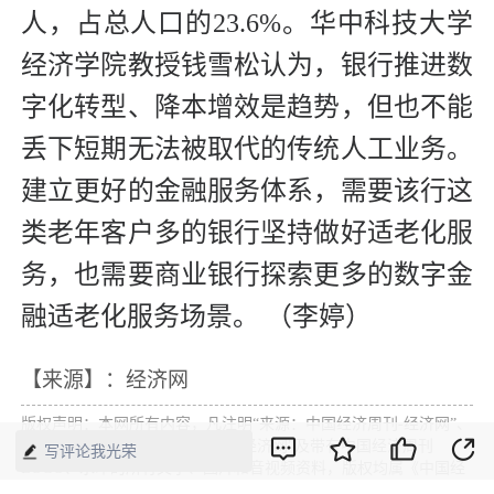
人，占总人口的23.6%。华中科技大学
经济学院教授钱雪松认为，银行推进数
字化转型、降本增效是趋势，但也不能
丢下短期无法被取代的传统人工业务。
建立更好的金融服务体系，需要该行这
类老年客户多的银行坚持做好适老化服
务，也需要商业银行探索更多的数字金
融适老化服务场景。 （李婷）
【来源】：经济网
版权声明：本网所有内容，凡注明“来源：中国经济周刊-经济网”、
“来源：中国经济周刊”、“来源：经济网”及带有中国经济周刊
写评论我光荣
LOGO、水印的所有文字、图片和音视频资料，版权均属《中国经
济周刊》杂志社有限公司所有，任何媒体、网站或个人未经协议授