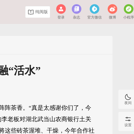
纯阅版
登录
杂志
官方微信
微博
小程
“活水”
夜间
阵阵茶香。
“真是太感谢你们了，今
的李老板对湖北武当山农商银行土关
设置
将这些砖茶渥堆、干燥，今年合作社