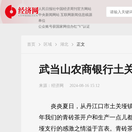
人民日报社中国经济周刊官方网站
中央新闻网站 互联网新闻信息稿源
单位
公众账号获国家网信办红“V”认证
首页
区域
湖北
正文
武当山农商银行土关
来源：
经济网
2024-08-16 15:12
炎炎夏日，从丹江口市土关垭
年我们的青砖茶开户和生产一点儿
垭支行的感激之情溢于言表。青砖