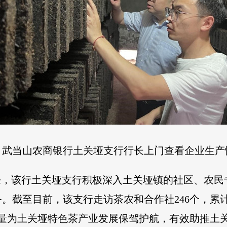
武当山农商银行土关垭支行行长上门查看企业生产
来，该行土关垭支行积极深入土关垭镇的社区、农
。截至目前，该支行走访茶农和合作社246个，累计
力量为土关垭特色茶产业发展保驾护航，有效助推土关