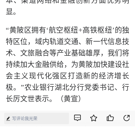
本、渠道网络和金融创新方面优势明
显。
“黄陂区拥有‘航空枢纽+高铁枢纽’的独
特区位，域内轨道交通、新一代信息技
术、文旅融合等产业基础雄厚，我们将
持续加大金融供给，为黄陂加快建设社
会主义现代化强区打造新的经济增长
极。”农业银行湖北分行党委书记、行
长厉文世表示。（黄宣）
【来源】：经济网
写评论我光荣
版权声明：本网所有内容，凡注明“来源：中国经济周刊-经济网”、
“来源：中国经济周刊”、“来源：经济网”及带有中国经济周刊