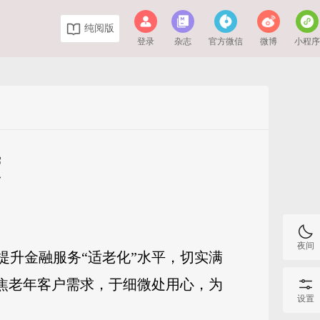
纯阅版
登录
杂志
官方微信
微博
小程
度
夜间
提升金融服务“适老化”水平，切实满
聚焦老年客户需求，于细微处用心，为
设置