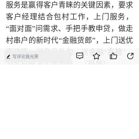
服务是赢得客户青睐的关键因素，要求
客户经理结合包村工作，上门服务，
“面对面”问需求、手把手教申贷，做走
村串户的新时代“金融货郎”，上门送优
惠政策、送产品礼包、送金融“喜糖”，
写评论我光荣
为客户解决实际问题。（聂磊）
【来源】：经济网
版权声明：本网所有内容，凡注明“来源：中国经济周刊-经济网”、
“来源：中国经济周刊”、“来源：经济网”及带有中国经济周刊
LOGO、水印的所有文字、图片和音视频资料，版权均属《中国经
济周刊》杂志社有限公司所有，任何媒体、网站或个人未经协议授
权不得转载、摘编、链接、转贴或以其他方式使用。已经协议授权
的，在下载、转载使用时必须注明“来源：中国经济周刊-经济网”、
“来源：中国经济周刊”、“来源：经济网”，不得改动标题及文字内
容，违者将依法追究责任。 凡本网注明“来源：XXX（非中国经济