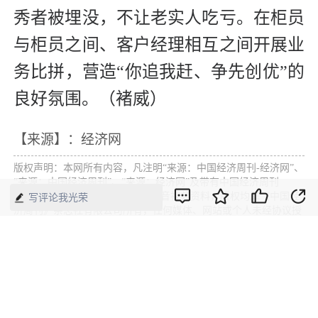
秀者被埋没，不让老实人吃亏。在柜员
与柜员之间、客户经理相互之间开展业
务比拼，营造“你追我赶、争先创优”的
良好氛围。（褚威）
【来源】：经济网
版权声明：本网所有内容，凡注明“来源：中国经济周刊-经济网”、
“来源：中国经济周刊”、“来源：经济网”及带有中国经济周刊
LOGO、水印的所有文字、图片和音视频资料，版权均属《中国经
写评论我光荣
济周刊》杂志社有限公司所有，任何媒体、网站或个人未经协议授
权不得转载、摘编、链接、转贴或以其他方式使用。已经协议授权
的，在下载、转载使用时必须注明“来源：中国经济周刊-经济网”、
“来源：中国经济周刊”、“来源：经济网”，不得改动标题及文字内
容，违者将依法追究责任。 凡本网注明“来源：XXX（非中国经济
周刊或经济网）”的文/图等稿件，均转载自其它媒体，转载目的在
于传递更多信息，并不代表本网赞同其观点和对其真实性负责。如
其他媒体、网站或个人转载使用，请与著作权人联系，并自负法律