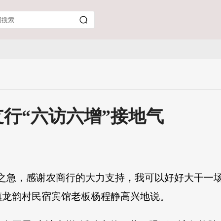
行“六访六增”接地气
眉之急，感谢农商行的大力支持，我可以好好大干一场
镇龙韵村民宿宾馆老板杨程静高兴地说。