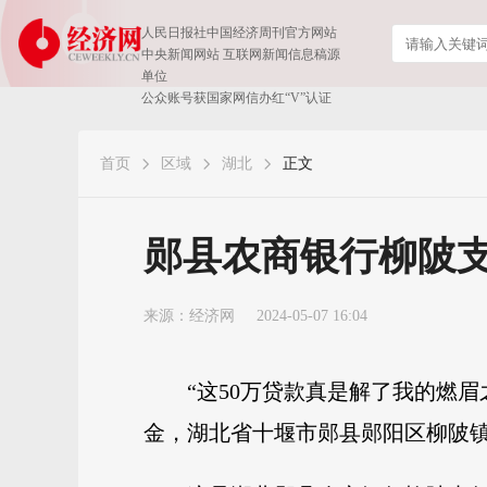
人民日报社中国经济周刊官方网站
中央新闻网站 互联网新闻信息稿源
单位
公众账号获国家网信办红“V”认证
首页
区域
湖北
正文
郧县农商银行柳陂支
来源：
经济网
2024-05-07 16:04
“这50万贷款真是解了我的燃
金，湖北省十堰市郧县郧阳区柳陂