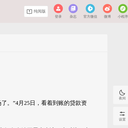
纯阅版
登录
杂志
官方微信
微博
小程
夜间
了。”4月25日，看着到账的贷款资
设置