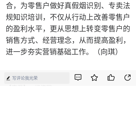
合，为零售户做好真假烟识别、专卖法
规知识培训，不仅从行动上改善零售户
的盈利水平，更从思想上转变零售户的
销售方式、经营理念，从而提高盈利，
进一步夯实营销基础工作。（向琪）
写评论我光荣
【来源】：经济网
版权声明：本网所有内容，凡注明“来源：中国经济周刊-经济网”、
“来源：中国经济周刊”、“来源：经济网”及带有中国经济周刊
LOGO、水印的所有文字、图片和音视频资料，版权均属《中国经
济周刊》杂志社有限公司所有，任何媒体、网站或个人未经协议授
权不得转载、摘编、链接、转贴或以其他方式使用。已经协议授权
的，在下载、转载使用时必须注明“来源：中国经济周刊-经济网”、