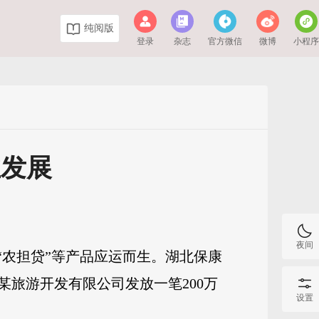
纯阅版
登录
杂志
官方微信
微博
小程
业发展
夜间
“农担贷”等产品应运而生。湖北保康
旅游开发有限公司发放一笔200万
设置