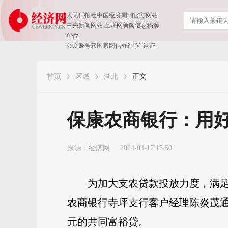
人民日报社中国经济周刊官方网站
中央新闻网站 互联网新闻信息稿源
单位
公众账号获国家网信办红“V”认证
首页
区域
湖北
正文
保康农商银行：用好
来源：
经济网
2024-04-17 15:50
为加大支农贷款投放力度，满足
农商银行寺坪支行客户经理陈炎茂通
元的共同富裕贷。