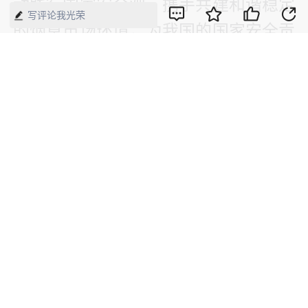
动践行国家安全观，携手共建和谐稳定
写评论我光荣
的烟草市场环境，为我国的国家安全贡
献自己的一份力量。（程鹏飞）
【来源】：经济网
版权声明：本网所有内容，凡注明“来源：中国经济周刊-经济网”、
“来源：中国经济周刊”、“来源：经济网”及带有中国经济周刊
LOGO、水印的所有文字、图片和音视频资料，版权均属《中国经
济周刊》杂志社有限公司所有，任何媒体、网站或个人未经协议授
权不得转载、摘编、链接、转贴或以其他方式使用。已经协议授权
的，在下载、转载使用时必须注明“来源：中国经济周刊-经济网”、
“来源：中国经济周刊”、“来源：经济网”，不得改动标题及文字内
容，违者将依法追究责任。 凡本网注明“来源：XXX（非中国经济
周刊或经济网）”的文/图等稿件，均转载自其它媒体，转载目的在
于传递更多信息，并不代表本网赞同其观点和对其真实性负责。如
其他媒体、网站或个人转载使用，请与著作权人联系，并自负法律
责任。