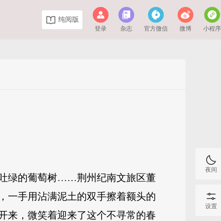
纯阅版
登录
杂志
官方微信
微博
小程
夜间
吐绿的葡萄树……荆州纪南文旅区董
，一手用沾满泥土的双手擦着额头的
设置
开来，微笑着迎来了这个不寻常的春