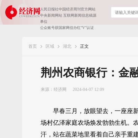
人民日报社中国经济周刊官方网站
中央新闻网站 互联网新闻信息稿源
单位
公众账号获国家网信办红“V”认证
首页
区域
湖北
正文
荆州农商银行：金融
来源：
经济网
2024-04-07 12:09
早春三月，放眼望去，一座座
场村亿泽家庭农场焕发勃勃生机。
汗，站在蔬菜地里看着自己亲手重