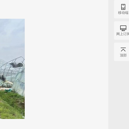
移动端
网上订
顶部