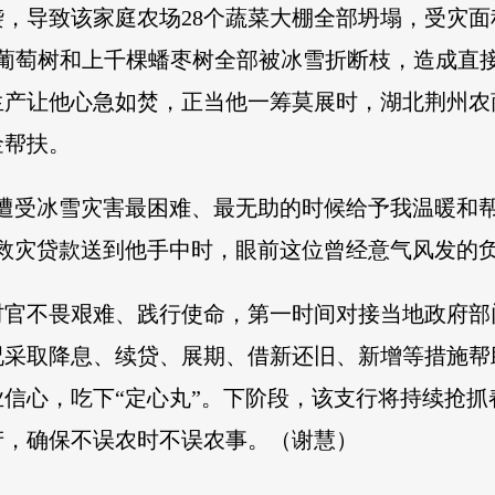
，导致该家庭农场28个蔬菜大棚全部坍塌，受灾面
瑰葡萄树和上千棵蟠枣树全部被冰雪折断枝，造成直
生产让他心急如焚，正当他一筹莫展时，湖北荆州农
金帮扶。
遭受冰雪灾害最困难、最无助的时候给予我温暖和帮助
将救灾贷款送到他手中时，眼前这位曾经意气风发的
村官不畏艰难、践行使命，第一时间对接当地政府部
况采取降息、续贷、展期、借新还旧、新增等措施
信心，吃下“定心丸”。下阶段，该支行将持续抢抓
产，确保不误农时不误农事。（谢慧）