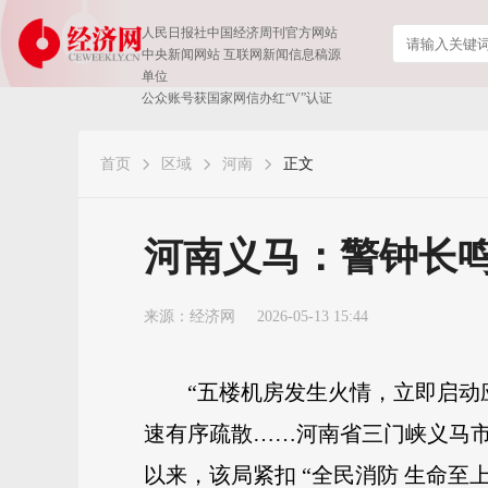
人民日报社中国经济周刊官方网站
中央新闻网站 互联网新闻信息稿源
单位
公众账号获国家网信办红“V”认证
首页
区域
河南
正文
河南义马：警钟长鸣
来源：
经济网
2026-05-13 15:44
“五楼机房发生火情，立即启动
速有序疏散……河南省三门峡义马市
以来，该局紧扣 “全民消防 生命