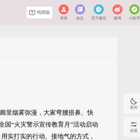
纯阅版
登录
杂志
官方微信
微博
小程
夜间
走廊里烟雾弥漫，大家弯腰捂鼻、快
全国“火灾警示宣传教育月”活动启动
设置
，用实打实的行动、接地气的方式，