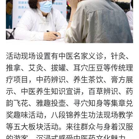
活动现场设置有中医名家义诊，针灸、
推拿、艾灸、拔罐、耳穴压豆等传统理
疗项目，中药辨识、养生茶饮、膏方展
示、中医养生知识宣讲，百草辨识、药
韵飞花、雅趣投壶、寻穴知身等集章兑
奖趣味活动，八段锦养生功法现场教学
等五大板块活动。来往群众与身着汉服
的游客，沉浸式感受中医药文化魅力，