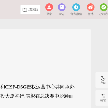
纯阅版
登录
杂志
官方微信
微博
小程
夜间
CISP-DSG授权运营中心共同承办
北投大厦举行,表彰在总决赛中脱颖而
设置