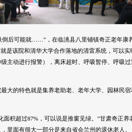
晚跌倒后可能就……”，在临洮县八里铺镇奇正老年康
”就是该院和清华大学合作落地的清雷系统，可以
秒级主动进行报警），离床超时、呼吸暂停、呼吸过
院最大的特色就是集养老助老、老年大学、园林民宿
化面积超过87%，可以说是推窗见绿。”甘肃奇正
人，里面有很大一部分是来自省会兰州的退休老人。