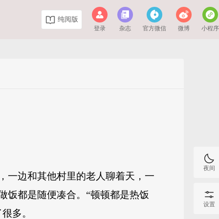
纯阅版
登录
杂志
官方微信
微博
小程
夜间
，一边和其他村里的老人聊着天，一
做饭都是随便凑合。“顿顿都是热饭
设置
了很多。