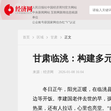
人民日报社中国经济周刊官方网站
中央新闻网站 互联网新闻信息稿源
单位
公众账号获国家网信办红“V”认证
首页
区域
甘肃
正文
甘肃临洮：构建多
来源：
经济网
2026-01-08 16:04
冬日正午，阳光正暖，在临洮
边等开饭。李建国老伴去世的早，
热菜，还有人拉话，心里也亮堂。”