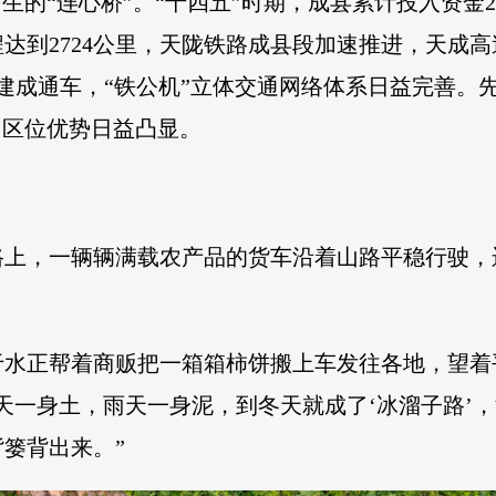
生的“连心桥”。“十四五”时期，成县累计投入资金2
程达到2724公里，天陇铁路成县段加速推进，天成
道建成通车，“铁公机”立体交通网络体系日益完善。
，区位优势日益凸显。
路上，一辆辆满载农产品的货车沿着山路平稳行驶，
于水正帮着商贩把一箱箱柿饼搬上车发往各地，望着
天一身土，雨天一身泥，到冬天就成了‘冰溜子路’
篓背出来。”