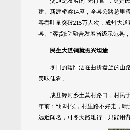
交通是发展的“先行官”，更是民
建、新建桥梁14座，全县公路总里
客吞吐量突破215万人次，成州大
县、“客货邮”融合发展省级示范县
民生大道铺就振兴坦途
冬日的暖阳洒在曲折盘旋的山
美味佳肴。
成县镡河乡土蒿村路口，村民
年前：“那时候，村里路不好走，晴
远近闻名，可冬天路难行，只能用背