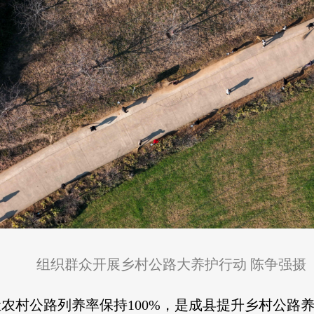
组织群众开展乡村公路大养护行动 陈争强摄
让农村公路列养率保持100%，是成县提升乡村公路