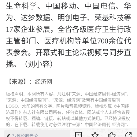
生命科学、中国移动、中国电信、华
为、达梦数据、明创电子、荣基科技等
17家企业参展，全省各级医疗卫生行政
主管部门、医疗机构等单位700余位代
表参会。开幕式和主论坛视频号同步直
播。（刘小容）
【来源】：经济网
版权声明：本网所有内容，凡注明“来源：中国经济周刊-经济网”、
“来源：中国经济周刊”、“来源：经济网”及带有中国经济周刊
LOGO、水印的所有文字、图片和音视频资料，版权均属《中国经
济周刊》杂志社有限公司所有，任何媒体、网站或个人未经协议授
权不得转载、摘编、链接、转贴或以其他方式使用。已经协议授权
的，在下载、转载使用时必须注明“来源：中国经济周刊-经济网”、
“来源：中国经济周刊”、“来源：经济网”，不得改动标题及文字内
写评论我光荣
容，违者将依法追究责任。 凡本网注明“来源：XXX（非中国经济